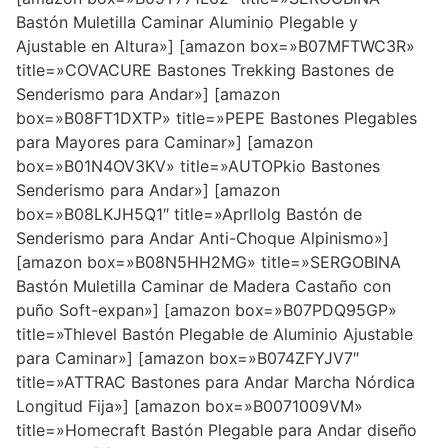
Bastón Muletilla Caminar Aluminio Plegable y
Ajustable en Altura»] [amazon box=»B07MFTWC3R»
title=»COVACURE Bastones Trekking Bastones de
Senderismo para Andar»] [amazon
box=»B08FT1DXTP» title=»PEPE Bastones Plegables
para Mayores para Caminar»] [amazon
box=»B01N4OV3KV» title=»AUTOPkio Bastones
Senderismo para Andar»] [amazon
box=»B08LKJH5Q1″ title=»Aprllolg Bastón de
Senderismo para Andar Anti-Choque Alpinismo»]
[amazon box=»B08N5HH2MG» title=»SERGOBINA
Bastón Muletilla Caminar de Madera Castaño con
puño Soft-expan»] [amazon box=»B07PDQ95GP»
title=»Thlevel Bastón Plegable de Aluminio Ajustable
para Caminar»] [amazon box=»B074ZFYJV7″
title=»ATTRAC Bastones para Andar Marcha Nórdica
Longitud Fija»] [amazon box=»B0071009VM»
title=»Homecraft Bastón Plegable para Andar diseño