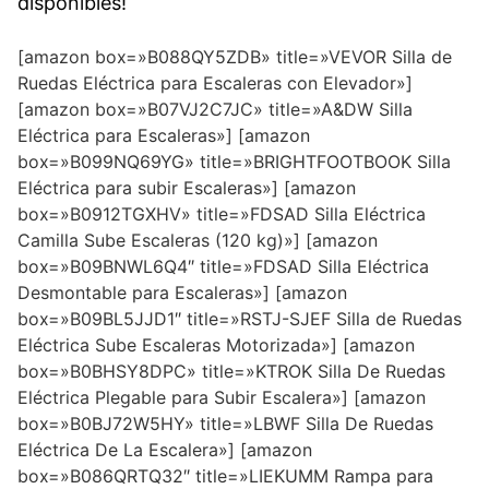
disponibles!
[amazon box=»B088QY5ZDB» title=»VEVOR Silla de
Ruedas Eléctrica para Escaleras con Elevador»]
[amazon box=»B07VJ2C7JC» title=»A&DW Silla
Eléctrica para Escaleras»] [amazon
box=»B099NQ69YG» title=»BRIGHTFOOTBOOK Silla
Eléctrica para subir Escaleras»] [amazon
box=»B0912TGXHV» title=»FDSAD Silla Eléctrica
Camilla Sube Escaleras (120 kg)»] [amazon
box=»B09BNWL6Q4″ title=»FDSAD Silla Eléctrica
Desmontable para Escaleras»] [amazon
box=»B09BL5JJD1″ title=»RSTJ-SJEF Silla de Ruedas
Eléctrica Sube Escaleras Motorizada»] [amazon
box=»B0BHSY8DPC» title=»KTROK Silla De Ruedas
Eléctrica Plegable para Subir Escalera»] [amazon
box=»B0BJ72W5HY» title=»LBWF Silla De Ruedas
Eléctrica De La Escalera»] [amazon
box=»B086QRTQ32″ title=»LIEKUMM Rampa para