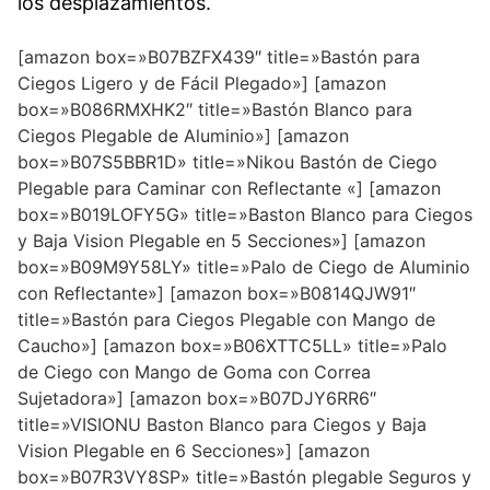
los desplazamientos.
[amazon box=»B07BZFX439″ title=»Bastón para
Ciegos Ligero y de Fácil Plegado»] [amazon
box=»B086RMXHK2″ title=»Bastón Blanco para
Ciegos Plegable de Aluminio»] [amazon
box=»B07S5BBR1D» title=»Nikou Bastón de Ciego
Plegable para Caminar con Reflectante «] [amazon
box=»B019LOFY5G» title=»Baston Blanco para Ciegos
y Baja Vision Plegable en 5 Secciones»] [amazon
box=»B09M9Y58LY» title=»Palo de Ciego de Aluminio
con Reflectante»] [amazon box=»B0814QJW91″
title=»Bastón para Ciegos Plegable con Mango de
Caucho»] [amazon box=»B06XTTC5LL» title=»Palo
de Ciego con Mango de Goma con Correa
Sujetadora»] [amazon box=»B07DJY6RR6″
title=»VISIONU Baston Blanco para Ciegos y Baja
Vision Plegable en 6 Secciones»] [amazon
box=»B07R3VY8SP» title=»Bastón plegable Seguros y